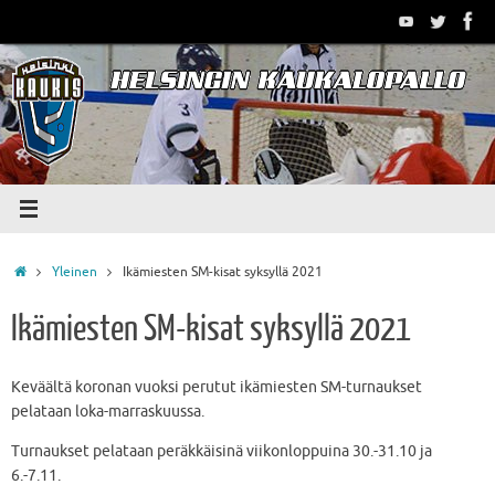
Skip
to
content
Home
Yleinen
Ikämiesten SM-kisat syksyllä 2021
Ikämiesten SM-kisat syksyllä 2021
Keväältä koronan vuoksi perutut ikämiesten SM-turnaukset
pelataan loka-marraskuussa.
Turnaukset pelataan peräkkäisinä viikonloppuina 30.-31.10 ja
6.-7.11.