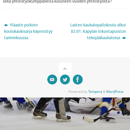
sekä yhteistyökumppaneita kuluneen vuoden yhteistyöstä !
Yläaste poikien
Lasten kaukalopallokoulu alkoi
koulukaukisarja käynnistyy
02.01. Käpylän liikuntapuiston
tammikuussa
tekojääkaukalossa
Powered by
Tempera
&
WordPress.