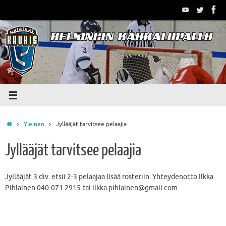
Skip
to
content
Home
Yleinen
Jyllääjät tarvitsee pelaajia
Jyllääjät tarvitsee pelaajia
Jyllääjät 3 div. etsii 2-3 pelaajaa lisää rosteriin. Yhteydenotto Ilkka
Pihlainen 040-071 2915 tai ilkka.pihlainen@gmail.com