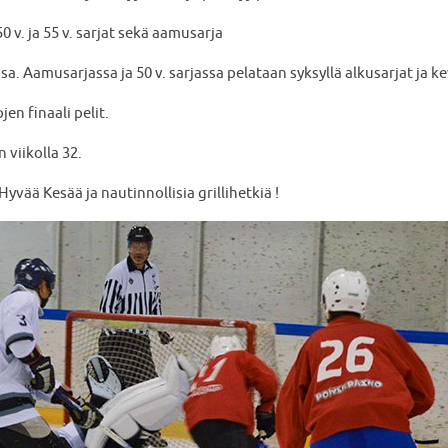
50 v. ja 55 v. sarjat sekä aamusarja
ssa. Aamusarjassa ja 50 v. sarjassa pelataan syksyllä alkusarjat ja k
n finaali pelit.
 viikolla 32.
yvää Kesää ja nautinnollisia grillihetkiä !