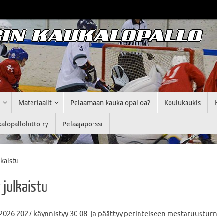
i
Materiaalit
Pelaamaan kaukalopalloa?
Koulukaukis
lopalloliitto ry
Pelaajapörssi
lkaistu
 julkaistu
2026-2027 käynnistyy 30.08. ja päättyy perinteiseen mestaruusturn