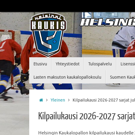
Skip
to
content
Skip
Etusivu
Yhteystiedot
Tulospalvelu
Lisenss
to
content
Lasten maksuton kaukalopallokoulu
Suomen Kauka
Home
Yleinen
Kilpailukausi 2026-2027 sarjat ju
Kilpailukausi 2026-2027 sarjat
Helsingin Kaukalopallon kilpailukausi kaudelle 