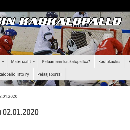
i
Materiaalit
Pelaamaan kaukalopalloa?
Koulukaukis
lopalloliitto ry
Pelaajapörssi
02.01.2020
aa 02.01.2020