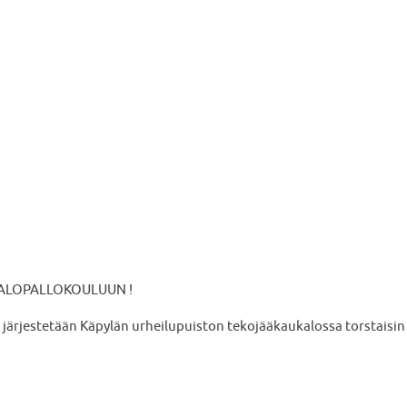
ALOPALLOKOULUUN !
u järjestetään Käpylän urheilupuiston tekojääkaukalossa torstaisin 