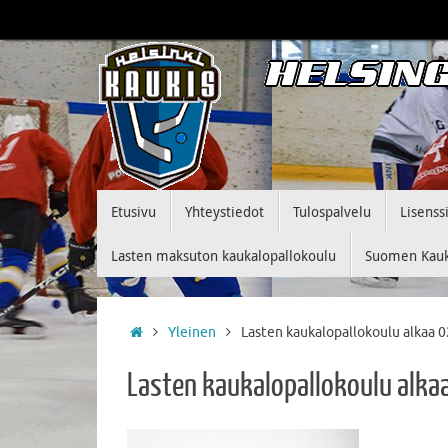
Skip
to
content
Skip
Etusivu
Yhteystiedot
Tulospalvelu
Lisenss
to
content
Lasten maksuton kaukalopallokoulu
Suomen Kauka
Home
Yleinen
Lasten kaukalopallokoulu alkaa 
Lasten kaukalopallokoulu alk