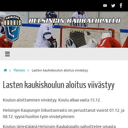
Skip
to
content
Home
Yleinen
Lasten kaukiskoulun aloitus viivästyy
Lasten kaukiskoulun aloitus viivästyy
Koulun aloittaminen viivästyy. Koulu alkaa vasta 15.12.
Helsingin Kaupungin liikuntavirasto on peruuttanut vuorot 01.12. ja
08.12. syynä huollon työn viivästyminen.
Koulun järjestäjänä Helsingin Kaukalopallo pahoittelee omasta