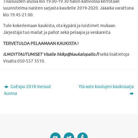
Tilaisuuden alussa klo 19.00-19.30 hallin kahviossa kerrotaan
suunnitelma naisten sarjasta kaudelle 2019-2020. Jääaika varattuna
klo 19.45-21.00.
Tule kokeilemaan kaukista, ota kypärä ja luistimet mukaan.
Järjestäjä tuo mailat ja pallot sekä pelaajia ja veskareita.
TERVETULOA PELAAMAAN KAUKISTA !
ILMOITTAUTUMISET Visalle hkikp@kaukalopallo.fi
sekä lisätietoja
Visalta 050-557 3510.
GoExpo 2018 messut
Ylä-aste koulujen kaukissarja
kuvina