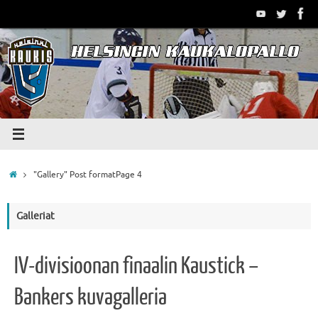
Skip
to
content
Home
"Gallery" Post format
Page 4
Galleriat
IV-divisioonan finaalin Kaustick –
Bankers kuvagalleria