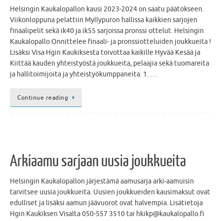
Helsingin Kaukalopallon kausi 2023-2024 on saatu päätökseen.
Viikonloppuna pelattiin Myllypuron hallissa kaikkien sarjojen
finaalipelit sekä ik40 ja ik55 sarjoissa pronssi ottelut. Helsingin
Kaukalopallo Onnittelee finaali- ja pronssiotteluiden joukkueita !
Lisäksi Visa Hgin Kaukiksesta toivottaa kaikille Hyvää Kesää ja
Kiittää kauden yhteistyöstä joukkueita, pelaajia sekä tuomareita
ja hallitoimijoita ja yhteistyökumppaneita. 1. …
Continue reading
Arkiaamu sarjaan uusia joukkueita
Helsingin Kaukalopallon järjestämä aamusarja arki-aamuisin
tarvitsee uusia joukkueita. Uusien joukkueiden kausimaksut ovat
edulliset ja lisäksi aamun jäävuorot ovat halvempia. Lisätietoja
Hgin Kaukiksen Visalta 050-557 3510 tai hkikp@kaukalopallo.fi