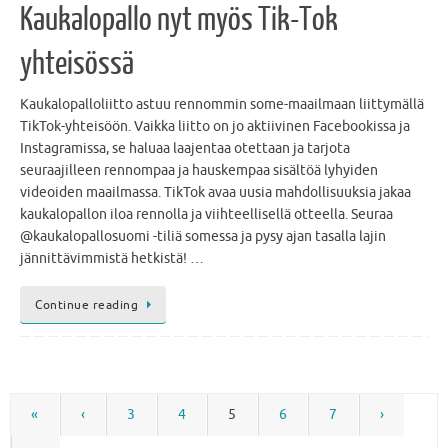
Kaukalopallo nyt myös Tik-Tok
yhteisössä
Kaukalopalloliitto astuu rennommin some-maailmaan liittymällä
TikTok-yhteisöön. Vaikka liitto on jo aktiivinen Facebookissa ja
Instagramissa, se haluaa laajentaa otettaan ja tarjota
seuraajilleen rennompaa ja hauskempaa sisältöä lyhyiden
videoiden maailmassa. TikTok avaa uusia mahdollisuuksia jakaa
kaukalopallon iloa rennolla ja viihteellisellä otteella. Seuraa
@kaukalopallosuomi -tiliä somessa ja pysy ajan tasalla lajin
jännittävimmistä hetkistä! …
Continue reading
«
‹
3
4
5
6
7
›