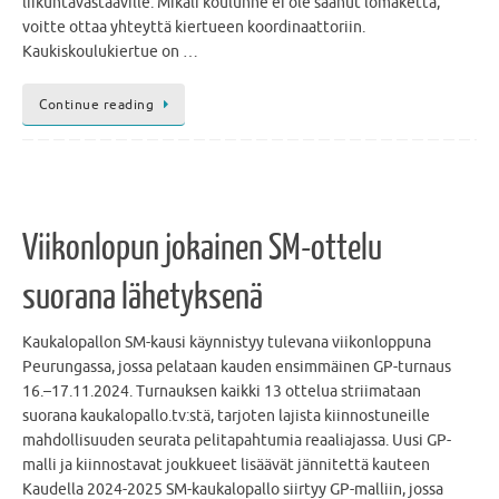
liikuntavastaaville. Mikäli koulunne ei ole saanut lomaketta,
voitte ottaa yhteyttä kiertueen koordinaattoriin.
Kaukiskoulukiertue on …
Continue reading
Viikonlopun jokainen SM-ottelu
suorana lähetyksenä
Kaukalopallon SM-kausi käynnistyy tulevana viikonloppuna
Peurungassa, jossa pelataan kauden ensimmäinen GP-turnaus
16.–17.11.2024. Turnauksen kaikki 13 ottelua striimataan
suorana kaukalopallo.tv:stä, tarjoten lajista kiinnostuneille
mahdollisuuden seurata pelitapahtumia reaaliajassa. Uusi GP-
malli ja kiinnostavat joukkueet lisäävät jännitettä kauteen
Kaudella 2024-2025 SM-kaukalopallo siirtyy GP-malliin, jossa