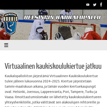
Skip
to
content
Virtuaalinen kaukiskoulukiertue jatkuu
Kaukalopalloliiton järjestämä Virtuaalinen Kaukiskoulukiertue
tulee jälleen lukuvuonna 2024–2025. Kiertue järjestetään
tammi-maaliskuun aikana, ja tämän vuoden kiertuekaupungit
ovat: Helsinki, Joensuu, Lappeenranta, Pori, Tampere, Turku ja
Vaasa. Ilmoittautumislomake on lähetetty kaukiskoulukiertueen
yhteyshenkilöille, jotka välittävät sen alakoulujen rehtoreille ja