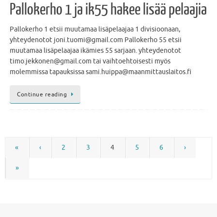
Pallokerho 1 ja ik55 hakee lisää pelaajia
Pallokerho 1 etsii muutamaa lisäpelaajaa 1 divisioonaan,
yhteydenotot joni.tuomi@gmail.com Pallokerho 55 etsii
muutamaa lisäpelaajaa ikämies 55 sarjaan. yhteydenotot
timo.jekkonen@gmail.com tai vaihtoehtoisesti myös
molemmissa tapauksissa sami.huippa@maanmittauslaitos.fi
Continue reading
«
‹
2
3
4
5
6
›
»