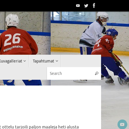
Kuvagalleriat
Tapahtumat
Search for:
Search
ottelu tarjoili paljon maaleja heti alusta