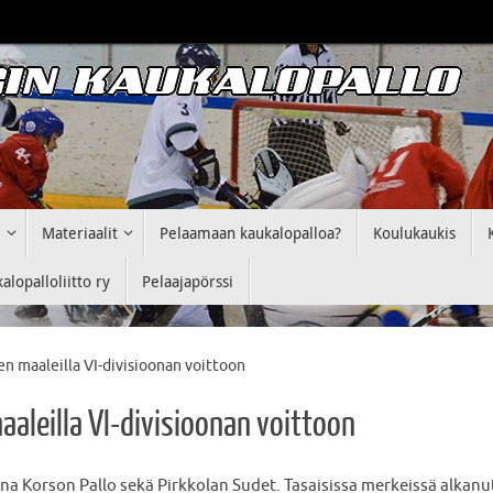
i
Materiaalit
Pelaamaan kaukalopalloa?
Koulukaukis
lopalloliitto ry
Pelaajapörssi
n maaleilla VI-divisioonan voittoon
aaleilla VI-divisioonan voittoon
na Korson Pallo sekä Pirkkolan Sudet. Tasaisissa merkeissä alkanut 