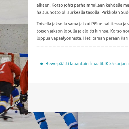
alkaen. Korso johti parhaimmillaan kahdella maa
haltuunotto oli surkealla tasolla. Pirkkolan Sud
Toisella jaksolla sama jatkui PiSun hallitessa j
toisen jakson lopulla ja aloitti kirinsä. Korso no
loppua vapaalyönnistä. Heti tämän perään Kari H
Bewe päätti lauantain finaalit IK-55 sarjan