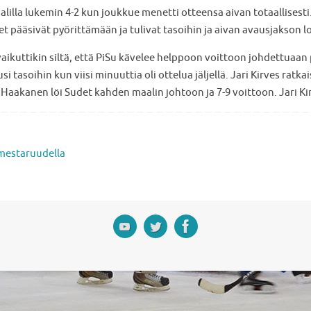
lilla lukemin 4-2 kun joukkue menetti otteensa aivan totaallisesti.
et pääsivät pyörittämään ja tulivat tasoihin ja aivan avausjakson l
a vaikuttikin siltä, että PiSu kävelee helppoon voittoon johdettuaa
usi tasoihin kun viisi minuuttia oli ottelua jäljellä. Jari Kirves ratk
aakanen löi Sudet kahden maalin johtoon ja 7-9 voittoon. Jari Kirv
 mestaruudella