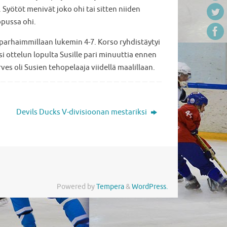
 Syötöt menivät joko ohi tai sitten niiden
opussa ohi.
n parhaimmillaan lukemin 4-7. Korso ryhdistäytyi
aisi ottelun lopulta Susille pari minuuttia ennen
es oli Susien tehopelaaja viidellä maalillaan.
Devils Ducks V-divisioonan mestariksi
Powered by
Tempera
&
WordPress.