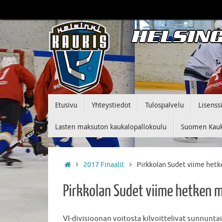
Skip
to
content
Skip
Etusivu
Yhteystiedot
Tulospalvelu
Lisenss
to
content
Lasten maksuton kaukalopallokoulu
Suomen Kauka
Home
2017 Finaalit
Pirkkolan Sudet viime hetke
Pirkkolan Sudet viime hetken m
VI-divisioonan voitosta kilvoittelivat sunnuntai