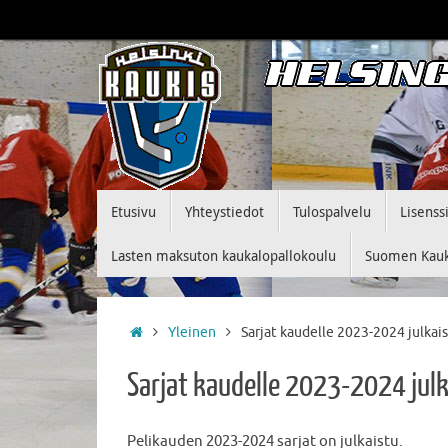
Skip
to
content
Skip
Etusivu
Yhteystiedot
Tulospalvelu
Lisenss
to
content
Lasten maksuton kaukalopallokoulu
Suomen Kauka
Home
Yleinen
Sarjat kaudelle 2023-2024 julkai
Sarjat kaudelle 2023-2024 jul
Pelikauden 2023-2024 sarjat on julkaistu.