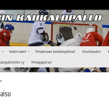
i
Materiaalit
Pelaamaan kaukalopalloa?
Koulukaukis
lopalloliitto ry
Pelaajapörssi
su
kaisu