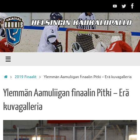
Skip
to
content
Home
2019 Finaalit
Ylemmän Aamuliigan finaalin Pitki – Erä kuvagalleria
Ylemmän Aamuliigan finaalin Pitki – Erä
kuvagalleria