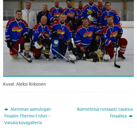
Kuvat: Aleksi Riikonen
Alemman aamuliigan
Ikämiehissä runsaasti tasaisia
finaalin Thermo Fisher –
finaaleja
Vaisala kuvagalleria