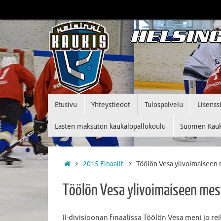
Skip
to
content
Skip
Etusivu
Yhteystiedot
Tulospalvelu
Lisenss
to
content
Lasten maksuton kaukalopallokoulu
Suomen Kauka
Home
2015 Finaalit
Töölön Vesa ylivoimaiseen 
Töölön Vesa ylivoimaiseen mest
II-divisioonan finaalissa Töölön Vesa meni jo 