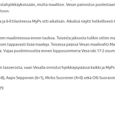
vastahyökkäyksissään, mutta maaliton. Vesan painostus puolestaan 
htoon.
a ja 6-0 tilanteessa MyPs otti aikalisän. Aikalisä näytti hetkellise
en maalinteossa ennen taukoa. Toisesta jaksosta tulikin sitten ma
aisen tappavasti lisää maaleja. Toisessa päässä Vesan maalivahti M
 Vajaa puoliminuuttia ennen loppusummeria Vesa iski 17-2 osuman
 tasoerosta, vaan Vesalla onnistui hyökkäyspäässä kaikki ja MyPsil
8), Aapo Sepponen (6+1), Mirko Suuronen (4+0) sekä Olli Suoranie
29.