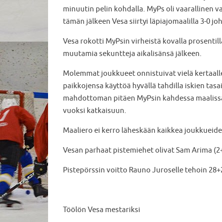
minuutin pelin kohdalla. MyPs oli vaarallinen 
tämän jälkeen Vesa siirtyi läpiajomaalilla 3-0 jo
Vesa rokotti MyPsin virheistä kovalla prosentill
muutamia sekuntteja aikalisänsä jälkeen.
Molemmat joukkueet onnistuivat vielä kertaalle
paikkojensa käyttöä hyvällä tahdilla iskien tas
mahdottoman pitäen MyPsin kahdessa maalissa.
vuoksi katkaisuun.
Maaliero ei kerro läheskään kaikkea joukkueiden
Vesan parhaat pistemiehet olivat Sam Arima (2+
Pistepörssin voitto Rauno Juroselle tehoin 28+
Töölön Vesa mestariksi