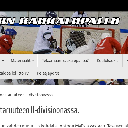
i
Materiaalit
Pelaamaan kaukalopalloa?
Koulukaukis
lopalloliitto ry
Pelaajapörssi
mestaruuteen II-divisioonassa.
aruuteen II-divisioonassa.
reilun kahden minuutin kohdalla johtoon MyPsiä vastaan. Tasaisen 