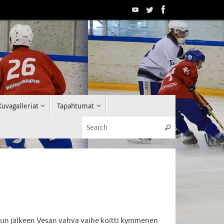
Kuvagalleriat
Tapahtumat
Search for:
Search
alun jälkeen Vesan vahva vaihe koitti kymmenen