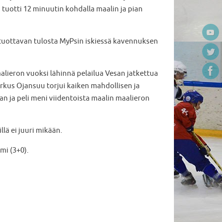
tuotti 12 minuutin kohdalla maalin ja pian
sti tuottavan tulosta MyPsin iskiessä kavennuksen
alieron vuoksi lähinnä pelailua Vesan jatkettua
arkus Ojansuu torjui kaiken mahdollisen ja
 ja peli meni viidentoista maalin maalieron
lä ei juuri mikään.
mi (3+0).